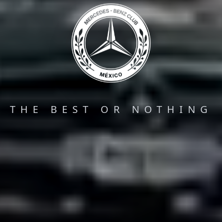
THE BEST OR NOTHING